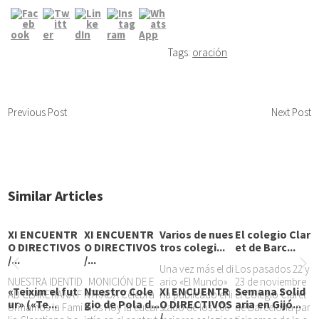
Tags:
oración
Previous Post
Next Post
Similar Articles
XI ENCUENTR
XI ENCUENTR
Varios de nues
El colegio Clar
O DIRECTIVOS
O DIRECTIVOS
tros colegi...
et de Barc...
/...
/...
Una vez más el di
Los pasados 22 y
NUESTRA IDENTID
MONICIÓN DE E
ario «El Mundo»
23 de noviembre
«Teixim el fut
Nuestro Cole
XI ENCUENTR
Semana Solid
AD CLARETIANA F
NTRADA Celebra
ha publicado el li
el Colegio Claret
ur» («Te...
gio de Pola d...
O DIRECTIVOS
aria en Gijó...
ormamos la Fami
mos hoy la eucar
stado de los 100
de Barcelona par
/...