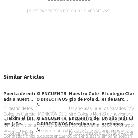
[MOSTRAR PRESENTACIÓN DE DIAPOSITIVAS]
Similar Articles
Puerta de entr
XI ENCUENTR
Nuestro Cole
El colegio Clar
ada a nuest...
O DIRECTIVOS
gio de Pola d...
et de Barc...
/...
El Ideario de los
Un año más, nue
Los pasados 22 y
Colegios Claretia
MONICIÓN DE E
stro Colegio Marí
23 de noviembre
«Teixim el fut
XI ENCUENTR
Encuentro de
Un año más Cl
nos es la concrec
NTRADA Celebra
a Inmaculada de
el Colegio Claret
ur» («Te...
O DIRECTIVOS
Directivos e...
aretianas ...
ión de la misión a
mos hoy la eucar
Pola de Laviana
de Barcelona par
/...
postólica de las
istía en el context
(Asturias), celebr
ticipamos de la c
El Col·legi Claret
En estos días se e
El pasado 4 de di
Congregaciones
o de este encuent
ó con entusiasm
ampaña solidari