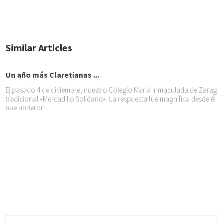
Similar Articles
Un año más Claretianas ...
El pasado 4 de diciembre, nuestro Colegio María Inmaculada de Zaragoz
tradicional «Mercadillo Solidario». La respuesta fue magnífica desde el
que abrieron
XI ENCUENTRO DIRECTIVOS /...
NUESTRA IDENTIDAD CLARETIANA Formamos la Familia Claretiana hombre
quienes Dios Padre convoca en comunidad apostólica y la Iglesia envía
el Evangelio a
XI ENCUENTRO DIRECTIVOS /...
MONICIÓN DE ENTRADA Celebramos hoy la eucaristía en el contexto de 
de directivos. Y al comenzar esta eucaristía observamos que muchas vec