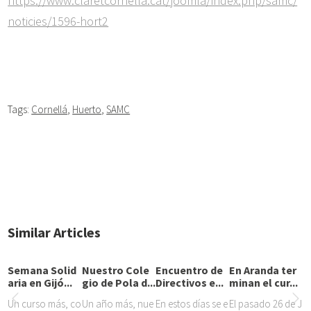
https://www.claretcornella.cat/joomla/index.php/samc/
noticies/1596-hort2
Tags:
Cornellá
,
Huerto
,
SAMC
Similar Articles
Semana Solid
Nuestro Cole
Encuentro de
En Aranda ter
aria en Gijó...
gio de Pola d...
Directivos e...
minan el cur...
Un curso más, co
Un año más, nue
En estos días se e
El pasado 26 de J