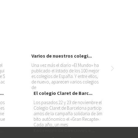
Varios de nuestros colegi...
el
Una vez más el diario «El Mundo» ha
qui
publicado el listado de los 100 mejor
e S
es colegios de España. Y entre ellos,
mac
de nuevo, aparecen varios colegios
de
..
El colegio Claret de Barc...
mos
Los pasados 22 y 23 de noviembre el
 es
Colegio Claret de Barcelona particip
ome
amos de la campaña solidaria de ám
que
bito autónomico el «Gran Recapte».
Cada año, un mes
..
Encuentro de Directivos e...