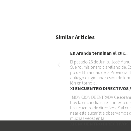
Similar Articles
En Aranda terminan el cur...
El pasado 26 de Junio, José Manu
Sueiro, misionero claretiano del E
po de Titularidad de la Provincia d
antiago dirigió una sesión de for
ión en torno al
XI ENCUENTRO DIRECTIVOS /.
MONICIÓN DE ENTRADA Celebra
hoy la eucaristía en el contexto de
te encuentro de directivos. Y al c
nzar esta eucaristía observamos 
muchas veces en la
XI ENCUENTRO DIRECTIVOS /.