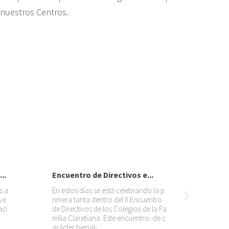
 nuestros Centros.
..
Encuentro de Directivos e...
s a
En estos días se está celebrando la p
ve
rimera tanta dentro del X Encuentro
aci
de Directivos de los Colegios de la Fa
milia Claretiana. Este encuentro -de c
arácter bienal-