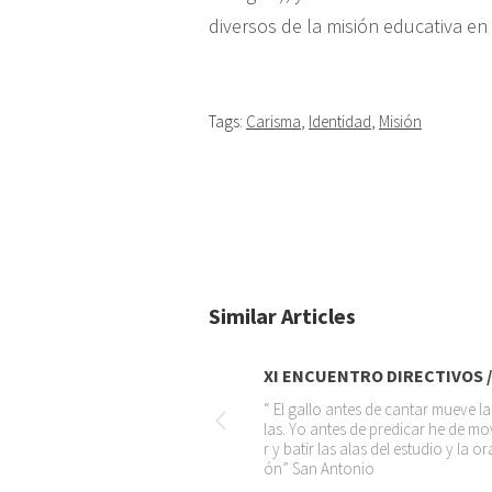
diversos de la misión educativa en
Tags:
Carisma
,
Identidad
,
Misión
Similar Articles
XI ENCUENTRO DIRECTIVOS /.
“ El gallo antes de cantar mueve la
las. Yo antes de predicar he de mo
r y batir las alas del estudio y la or
ón” San Antonio