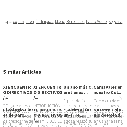
Tags:
cop26
,
energías limpias
,
Maciej Berestecki
,
Pacto Verde
,
Segovia
Similar Articles
XI ENCUENTR
XI ENCUENTR
Un año más Cl
Carnavales en
O DIRECTIVOS
O DIRECTIVOS
aretianas ...
nuestro Col...
/...
/...
El pasado 4 de di
Como era de esp
“ El gallo antes d
INTRODUCCIÓN
ciembre, nuestro
erar, en nuestro
El colegio Clar
XI ENCUENTR
«Teixim el fut
Nuestro Cole
e cantar mueve l
CANCIÓN Ven, Es
Colegio María In
Colegio Claret de
et de Barc...
O DIRECTIVOS
ur» («Te...
gio de Pola d...
as alas. Yo antes
píritu de Dios (Ain
maculada de Zar
Las Palmas de Gr
/...
de predicar he de
Karem) VIDEO LE
agoza realizó su
an Canaria se ha
Los pasados 22 y
El Col·legi Claret
Un año más, nue
mover y batir las
CTURA Mc 4, 21-2
ya tradicional «M
vivido con much