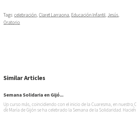
Tags:
celebración
,
Claret Larraona
,
Educación Infantil
,
Jesús
,
Oratorio
Similar Articles
Semana Solidaria en Gijó...
Un curso más, coincidiendo con el inicio de la Cuaresma, en nuestro C
de María de Gijón se ha celebrado la Semana de la Solidaridad. Haciend
Varios de nuestros colegi...
Una vez más el diario «El Mundo» ha publicado el listado de los 100 mej
España. Y entre ellos, de nuevo, aparecen varios colegios de