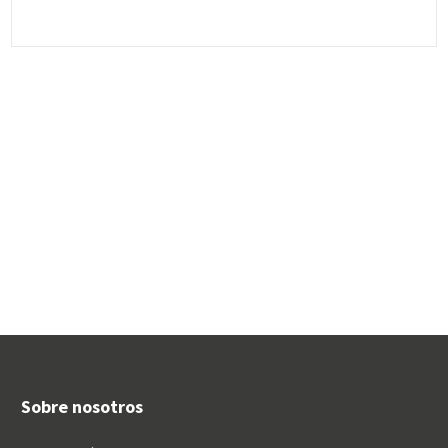
ampaña solidari
ó con entusiasm
e
a de ámbito autó
o e ilusión la Fiest
nomico el «Gran
a de María Inmac
Recapte». Cada a
ulada, su patron
ño, un mes
a. Para ello, llena
ron
Sobre nosotros