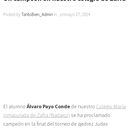
Posted by
TantoBien_Admin
in , onmayo 27, 2024
El alumno
Álvaro Payo Conde
de nuestro
Colegio María
Inmaculada de Zafra (Badajoz)
se ha proclamado
campeón en la final del torneo de ajedrez Judex