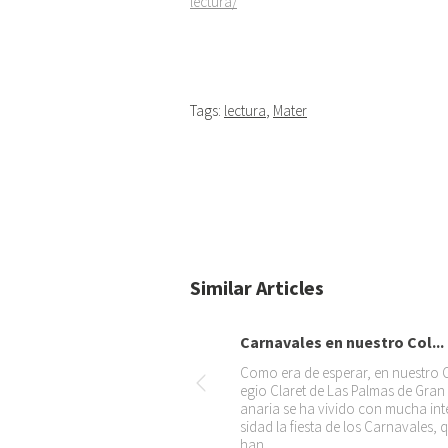
lectura/
Tags:
lectura
,
Mater
Similar Articles
Carnavales en nuestro Col...
Como era de esperar, en nuestro 
egio Claret de Las Palmas de Gran
anaria se ha vivido con mucha int
sidad la fiesta de los Carnavales, 
han