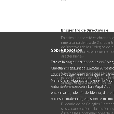
Encuentro de Directivos e...
En estos días se está celebrando l
rimera tanta dentro del X Encuent
de Directivos de los Colegios de la
Sobre nosotros
milia Claretiana. Este encuentro -d
arácter bienal-
En Aranda terminan el cur...
Esta es la página del Ideario de los Coleg
Claretianos en Europa. En total 26 Centr
El pasado 26 de Junio, José Manu
Sueiro, misionero claretiano del E
Educativos que tienen su origen en San 
po de Titularidad de la Provincia d
María Claret. Algunos también en la Madr
antiago dirigió una sesión de for
Antonia París o el Padre Luis Pujol. Aquí
ión en torno al
encontraras, además del Ideario, diferen
Puerta de entrada a nuest...
recursos, materiales, etc, sobre el mismo.
El Ideario de los Colegios Claretia
s es la concreción de la misión ap
ólica de las Congregaciones de la