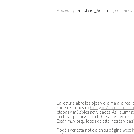
Posted by
TantoBien_Admin
in , onmarzo 
La lectura abre los ojos y el alma a la rea
rodea. En nuestro
Colegio Mater Immacula
etapas y múltiples actividades. Así, alumna
Lectura que organiza la Casa del Lector.
Están muy orgullosos de este interés y pasi
Podéis ver esta noticia en su página web:
h