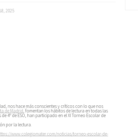
18, 2025
lidad, nos hace más conscientes y críticos con lo que nos
ta de Madrid
, fomentan los hábitos de lectura en todas las
s de 4º de ESO, han participado en el XI Torneo Escolar de
ón por la lectura.
ttps://www.colegiomater.com/noticias/torneo-escolar-de-