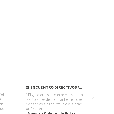
XI ENCUENTRO DIRECTIVOS /...
Col
“ El gallo antes de cantar mueve las a
 C
las. Yo antes de predicar he de move
en
r y batir las alas del estudio y la oraci
que
ón” San Antonio
Nuestro Colegio de Pola d...