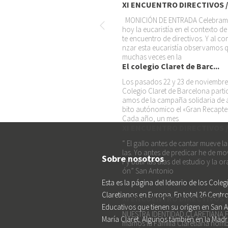
XI ENCUENTRO DIRECTIVOS /.
MONICIÓN DE ENTRADA Celebra
hoy la eucaristía en el contexto de
te encuentro de directivos. Y al c
nzar esta eucaristía observamos 
muchas veces en la
El colegio Claret de Barc...
Los pasados 22 y 23 de noviembre
Colegio Claret de Barcelona parti
amos de la campaña solidaria de
bito autónomico el «Gran Recapte
Cada año, un mes
XI ENCUENTRO DIRECTIVOS /.
“ El gallo antes de cantar mueve la
las. Yo antes de predicar he de mo
Sobre nosotros
r y batir las alas del estudio y la or
ón” San Antonio
Esta es la página del Ideario de los Coleg
Claretianos en Europa. En total 26 Centr
XI ENCUENTRO DIRECTIVOS /.
Educativos que tienen su origen en San 
NUESTRA IDENTIDAD CLARETIANA 
María Claret. Algunos también en la Madr
mamos la Familia Claretiana hom