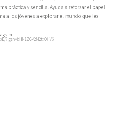
ma práctica y sencilla. Ayuda a reforzar el papel
anima a los jóvenes a explorar el mundo que les
stagram:
E/?igsh=
bHN1ZGV2M2txOHV6