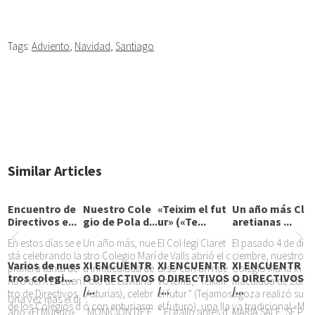
Tags:
Adviento
,
Navidad
,
Santiago
Similar Articles
Encuentro de
Nuestro Cole
«Teixim el fut
Un año más Cl
Directivos e...
gio de Pola d...
ur» («Te...
aretianas ...
En estos días se e
Un año más, nue
El Col·legi Claret
El pasado 4 de di
stá celebrando la
stro Colegio Marí
de Valls abrió el c
ciembre, nuestro
Varios de nues
XI ENCUENTR
XI ENCUENTR
XI ENCUENTR
primera tanta de
a Inmaculada de
urso con un nue
Colegio María In
tros colegi...
O DIRECTIVOS
O DIRECTIVOS
O DIRECTIVOS
ntro del X Encuen
Pola de Laviana
vo lema, “Teixim
maculada de Zar
/...
/...
/...
tro de Directivos
(Asturias), celebr
el futur” (Tejamos
agoza realizó su
Una vez más el di
de los Colegios d
ó con entusiasm
el futuro), una lla
ya tradicional «M
ario «El Mundo»
MONICIÓN DE E
“ El gallo antes d
MARÍA SALE, SE P