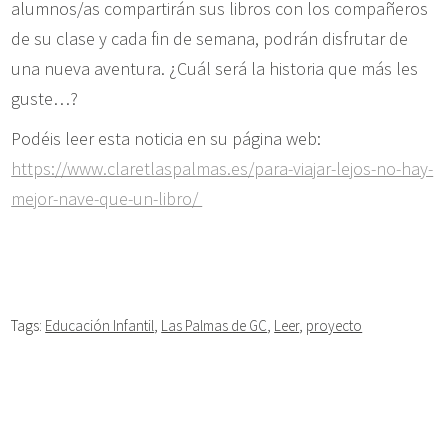
alumnos/as compartirán sus libros con los compañeros
de su clase y cada fin de semana, podrán disfrutar de
una nueva aventura. ¿Cuál será la historia que más les
guste…?
Podéis leer esta noticia en su página web:
https://www.claretlaspalmas.es/para-viajar-lejos-no-hay-
mejor-nave-que-un-libro/
Tags:
Educación Infantil
,
Las Palmas de GC
,
Leer
,
proyecto