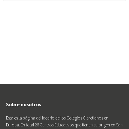
ales, que han
Recapte». Cada a
ño, un mes
Sobre nosotros
Esta es la página del Ideario de los Colegios Claretianos en
Europa. En total 26 Centros Educativos que tienen su origen en San