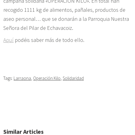
campaña solidaria «OPERACIÓN KILO». En total han
recogido 1111 kg de alimentos, pañales, productos de
aseo personal… que se donarán a la Parroquia Nuestra
Señora del Pilar de Echavacoiz.
Aquí
podéis saber más de todo ello.
Tags:
Larraona
,
Operación Kilo
,
Solidaridad
Similar Articles