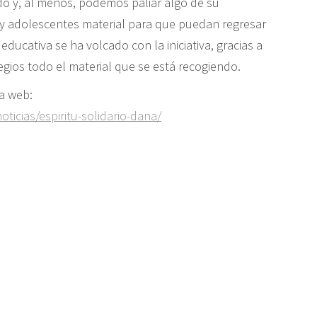
do y, al menos, podemos paliar algo de su
s y adolescentes material para que puedan regresar
ducativa se ha volcado con la iniciativa, gracias a
legios todo el material que se está recogiendo.
na web:
ticias/espiritu-solidario-dana/