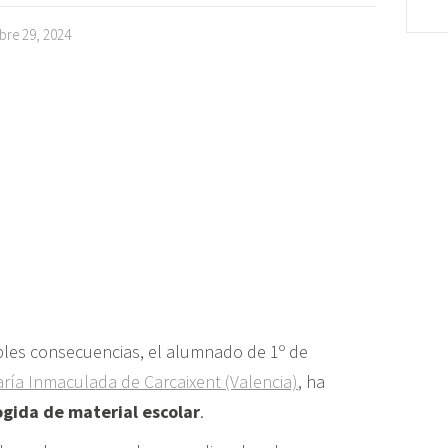
bre 29, 2024
ibles consecuencias, el alumnado de 1º de
ría Inmaculada de Carcaixent (Valencia)
, ha
gida de material escolar
.