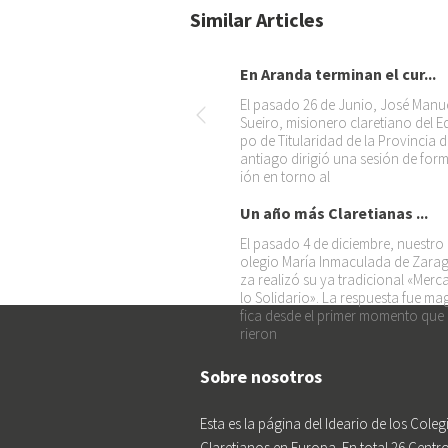
Similar Articles
En Aranda terminan el cur...
El pasado 26 de Junio, José Manu
Sueiro, misionero claretiano del E
po de Titularidad de la Provincia d
antiago dirigió una sesión de for
ión en torno al
Un año más Claretianas ...
El pasado 4 de diciembre, nuestro
olegio María Inmaculada de Zara
za realizó su ya tradicional «Merca
lo Solidario». La respuesta fue ma
fica desde el primer momento que
rieron
Sobre nosotros
Esta es la página del Ideario de los Coleg
Claretianos en Europa. En total 26 Centr