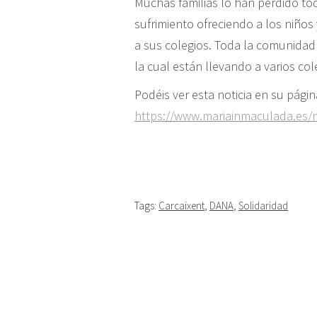
Muchas familias lo han perdido to
sufrimiento ofreciendo a los niño
a sus colegios. Toda la comunidad e
la cual están llevando a varios co
Podéis ver esta noticia en su pági
https://www.mariainmaculada.es/no
Tags:
Carcaixent
,
DANA
,
Solidaridad