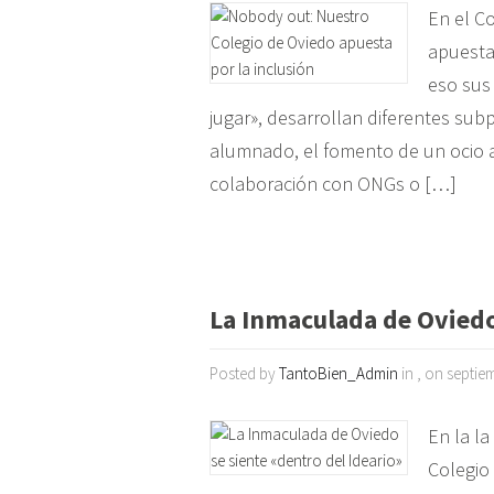
En el C
apuesta
eso sus
jugar», desarrollan diferentes sub
alumnado, el fomento de un ocio ac
colaboración con ONGs o […]
La Inmaculada de Oviedo
Posted by
TantoBien_Admin
in , on septie
En la l
Colegio