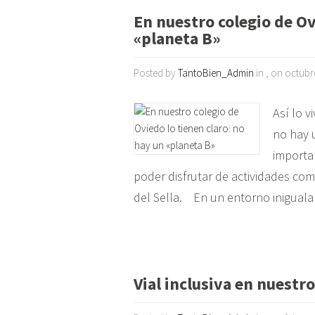
En nuestro colegio de Ov
«planeta B»
Posted by
TantoBien_Admin
in , on octubr
Así lo 
no hay 
importa
poder disfrutar de actividades com
del Sella. En un entorno iniguala
Vial inclusiva en nuestr