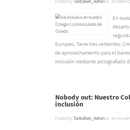
Posted by
TantoBien_Admin
in , on febrer
En nues
desarrol
segurida
Europeo. Tiene tres vertientes: Cr
de aprovechamiento para el barrio (
inclusión mediante pictografiado 
Nobody out: Nuestro Col
inclusión
Posted by
TantoBien_Admin
in , on noviem