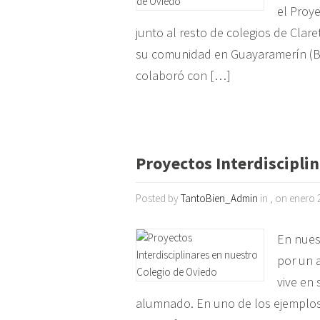
el Proye
junto al resto de colegios de Clar
su comunidad en Guayaramerín (Bol
colaboró con […]
Proyectos Interdiscipli
Posted by
TantoBien_Admin
in , on enero 
En nues
por un a
vive en 
alumnado. En uno de los ejemplos