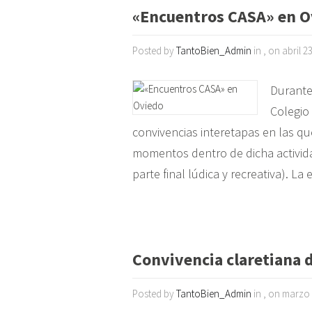
«Encuentros CASA» en O
Posted by
TantoBien_Admin
in , on abril 2
Durante 
Colegio
convivencias interetapas en las q
momentos dentro de dicha activida
parte final lúdica y recreativa). La
Convivencia claretiana d
Posted by
TantoBien_Admin
in , on marzo 