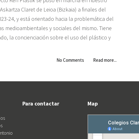
ecto Ken Plastik se puso en marcha en nuestro
Askartza Claret de Leioa (Bizkaia) a finales del
23-24, y está orientado hacia la problemática del
ias medioambientales y sociales del mismo. Tiene
ado, la concienciación sobre el uso del plástico y
No Comments
Read more...
Para contactar
Map
ios
os
Antonio