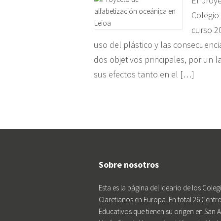
El proy
Colegio 
curso 20
uso del plástico y las consecuenc
dos objetivos principales, por un l
sus efectos tanto en el […]
Sobre nosotros
Esta es la página del Ideario de los Coleg
Claretianos en Europa. En total 26 Centr
Educativos que tienen su origen en San 