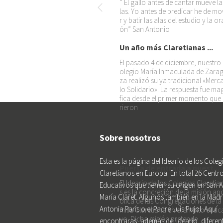
“ El gallo antes de cantar mueve la
las. Yo antes de predicar he de mo
r y batir las alas del estudio y la or
ón” San Antonio
Un año más Claretianas ...
El pasado 4 de diciembre, nuestro
olegio María Inmaculada de Zara
za realizó su ya tradicional «Merca
lo Solidario». La respuesta fue ma
fica desde el primer momento que
rieron
Sobre nosotros
Esta es la página del Ideario de los Coleg
Puerta de entrada a nuest...
Claretianos en Europa. En total 26 Centr
El Ideario de los Colegios Claretia
Educativos que tienen su origen en San 
s es la concreción de la misión ap
María Claret. Algunos también en la Madr
ólica de las Congregaciones de la
Antonia París o el Padre Luis Pujol. Aquí
milia Claretiana en el ámbito educa
vo. Dicha misión pretende
encontraras, además del Ideario, diferen