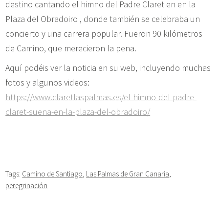
destino cantando el himno del Padre Claret en en la
Plaza del Obradoiro , donde también se celebraba un
concierto y una carrera popular. Fueron 90 kilómetros
de Camino, que merecieron la pena.
Aquí podéis ver la noticia en su web, incluyendo muchas
fotos y algunos videos:
https://www.claretlaspalmas.es/el-himno-del-padre-
claret-suena-en-la-plaza-del-obradoiro/
Tags:
Camino de Santiago
,
Las Palmas de Gran Canaria
,
peregrinación