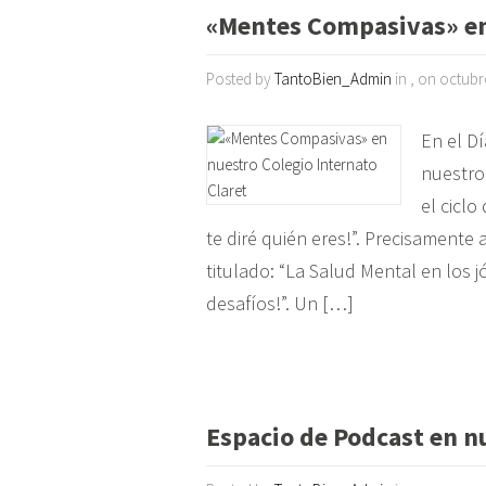
«Mentes Compasivas» en 
Posted by
TantoBien_Admin
in , on octubr
En el Dí
nuestro 
el ciclo
te diré quién eres!”. Precisamente
titulado: “La Salud Mental en los
desafíos!”. Un […]
Espacio de Podcast en n