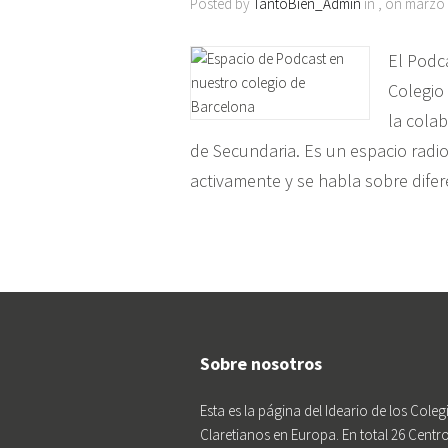
Posted by
TantoBien_Admin
in , on marzo 
El Podc
Colegio
la colab
de Secundaria. Es un espacio radio
activamente y se habla sobre difer
Sobre nosotros
Esta es la página del Ideario de los Coleg
Claretianos en Europa. En total 26 Centr