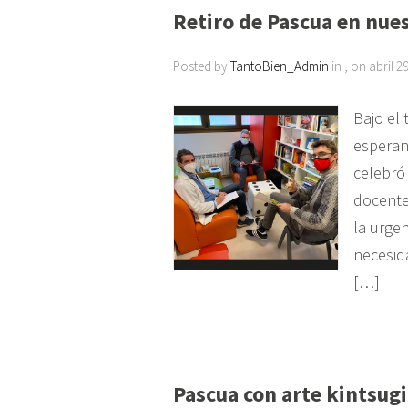
Retiro de Pascua en nues
Posted by
TantoBien_Admin
in , on abril 2
Bajo el 
esperan
celebró
docente.
la urgen
necesid
[…]
Pascua con arte kintsug