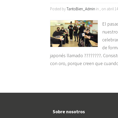
Posted by
TantoBien_Admin
in , on abril 1
El pasa
nuestro
celebrar
de form
japonés llamado ????????. Consiste
con oro, porque creen que cuando
Sobre nosotros