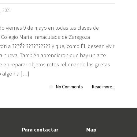
4, 2021
do viernes 9 de mayo en todas las clases de
 Colegio María Inmaculada de Zaragoza
on a ????́? ?????????? y que, como Él, desean vivir
a nueva. También aprendieron que hay un arte
 en reparar objetos rotos rellenando las grietas
 algo ha […]
No Comments
Read more...
Para contactar
Map