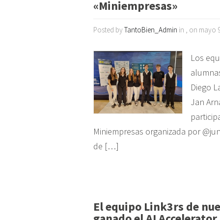
«Miniempresas»
Posted by
TantoBien_Admin
in , on mayo 9
Los equi
alumnas 
Diego L
Jan Arn
particip
Miniempresas organizada por @juni
de […]
El equipo Link3rs de nue
ganado el AI Accelerator