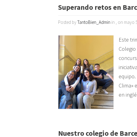
Superando retos en Bar
Posted by
TantoBien_Admin
in , on mayo 5
Este tr
Colegio 
concurs
iniciati
equipo.
Clima» e
en ingl
Nuestro colegio de Barce