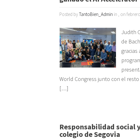
Posted by
TantoBien_Admin
in , on febrer
Judith 
de Bach
gracias 
program
present
World Congress junto con el resto
[…]
Responsabilidad social
colegio de Segovia