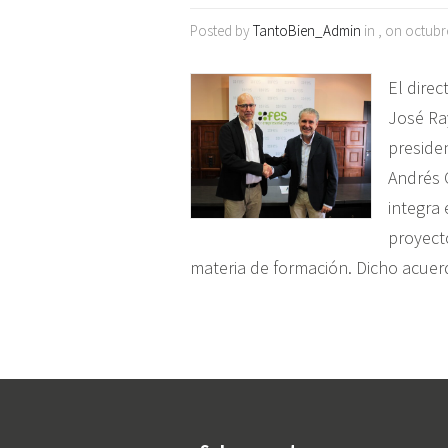
Posted by
TantoBien_Admin
in , on octubr
El direc
José Ra
preside
Andrés O
integra 
proyect
materia de formación. Dicho acuer