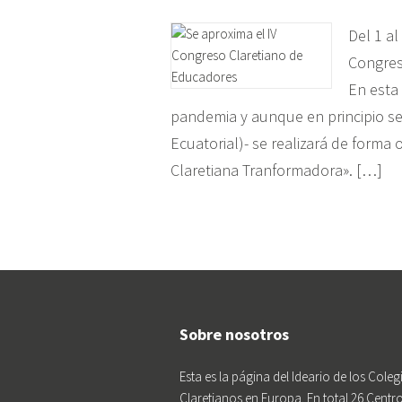
Del 1 al
Congres
En esta 
pandemia y aunque en principio s
Ecuatorial)- se realizará de forma 
Claretiana Tranformadora». […]
Sobre nosotros
Esta es la página del Ideario de los Coleg
Claretianos en Europa. En total 26 Centr