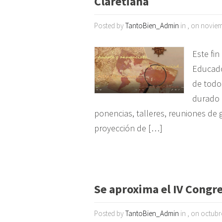
Claretiana
Posted by
TantoBien_Admin
in , on noviem
Este fi
Educado
de todo
durado e
ponencias, talleres, reuniones d
proyección de […]
Se aproxima el IV Congr
Posted by
TantoBien_Admin
in , on octubr