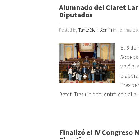
Alumnado del Claret Lar
Diputados
Posted by
TantoBien_Admin
in , on marzo 
El 6 de 
Socieda
viajó a 
elaborad
Preside
Batet. Tras un encuentro con ella, 
Finalizó el IV Congreso 