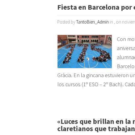
Fiesta en Barcelona por 
Posted by
TantoBien_Admin
in , on noviem
Con moti
aniversa
alumnad
Barcelon
Gràcia. En la gincana estuvieron 
los cursos (1º ESO – 2º Bach). Cad
«Luces que brillan en l
claretianos que trabajan