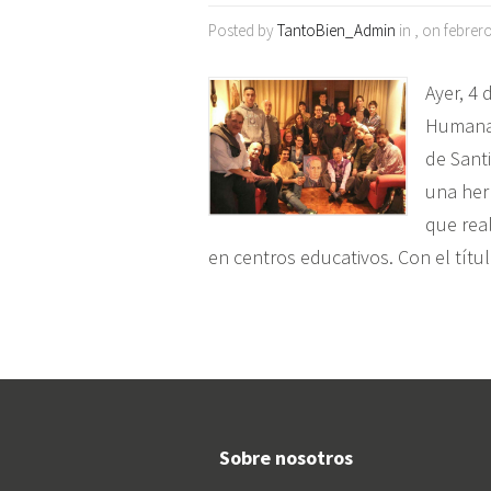
Posted by
TantoBien_Admin
in , on febrer
Ayer, 4 
Humana 
de Santi
una her
que rea
en centros educativos. Con el títu
Sobre nosotros