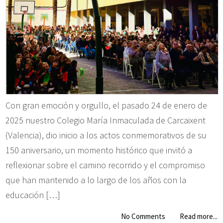
Con gran emoción y orgullo, el pasado 24 de enero de
2025 nuestro Colegio María Inmaculada de Carcaixent
(Valencia), dio inicio a los actos conmemorativos de su
150 aniversario, un momento histórico que invitó a
reflexionar sobre el camino recorrido y el compromiso
que han mantenido a lo largo de los años con la
educación […]
No Comments
Read more...